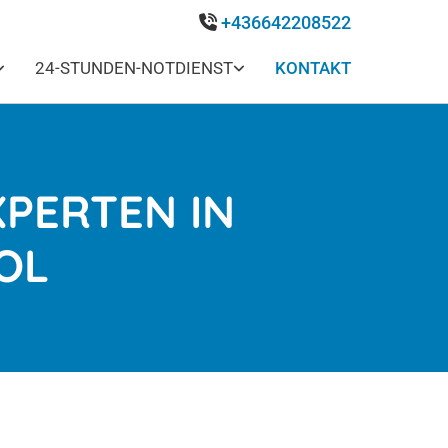
+436642208522

24-STUNDEN-NOTDIENST
KONTAKT
PERTEN IN
OL