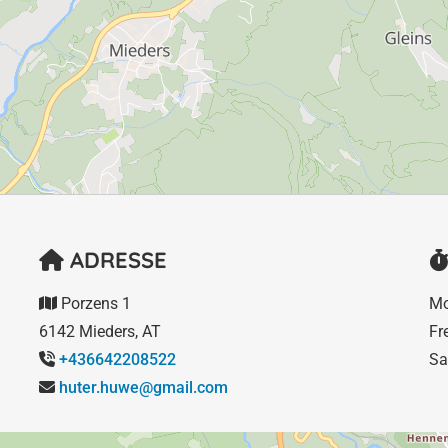
ADRESSE


Porzens 1
Mo

6142 Mieders, AT
Fr
+436642208522
Sa

huter.huwe@gmail.com
